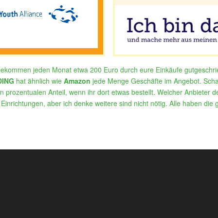
bekommen jeden Monat etwa 200 Euro durch eure Einkäufe gutgeschri
DING
hat ähnlich wie
Amazon
jede Menge Geschäfte im Angebot. Schau
 prozentualen Anteil, wenn ihr dort etwas bestellt. Welcher Anbieter der
e Einrichtungen, aber ich denke weitere sind nicht nötig. Alle haben die