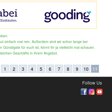
eben.
t einfach mal rein. Außerdem sind wir schon lange bei
 Günstigste für euch ist, könnt ihr ja vielleicht mal schauen.
 gleichen Geschäfte in ihrem Angebot.
1
2
3
4
5
6
7
8
9
10
11
Follow Us