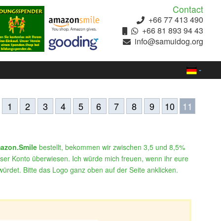
Contact
+66 77 413 490
+66 81 893 94 43
info@samuidog.org
1
2
3
4
5
6
7
8
9
10
11
azon.Smile
bestellt, bekommen wir zwischen 3,5 und 8,5%
er Konto überwiesen. Ich würde mich freuen, wenn ihr eure
ürdet. Bitte das Logo ganz oben auf der Seite anklicken.