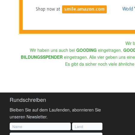
Wir 
Wir haben uns auch bei
GOODING
eingetragen.
GOO
BILDUNGSSPENDER
eingetragen. Alle vier geben uns einen
Es gibt da sicher noch viele ähnlich
Rundschreiben
Bleiben Sie auf dem Laufenden, abonnieren Sie
unseren Newsletter.