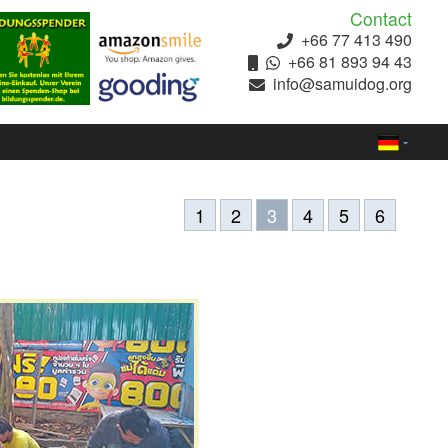
Contact
+66 77 413 490
+66 81 893 94 43
info@samuidog.org
1
2
3
4
5
6