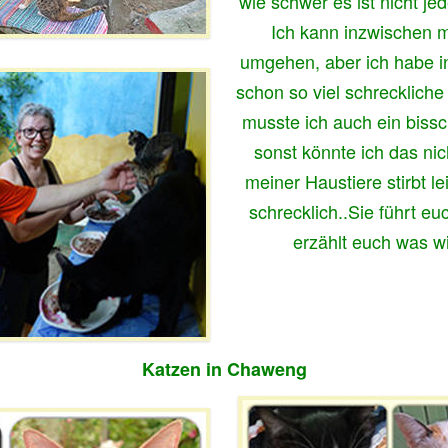
wie schwer es ist nicht je
Ich kann inzwischen m
umgehen, aber ich habe i
schon so viel schrecklich
musste ich auch ein bis
sonst könnte ich das ni
meiner Haustiere stirbt l
schrecklich..Sie führt e
erzählt euch was wir
Katzen in Chaweng