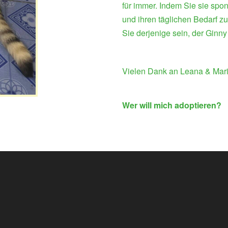
für immer. Indem Sie sie spon
und ihren täglichen Bedarf z
Sie derjenige sein, der Ginny
Vielen Dank an Leana & Mari
Wer will mich adoptieren?