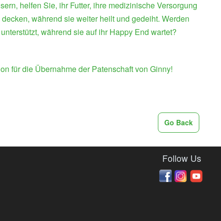
sern, helfen Sie, ihr Futter, ihre medizinische Versorgung
u decken, während sie weiter heilt und gedeiht. Werden
 unterstützt, während sie auf ihr Happy End wartet?
on für die Übernahme der Patenschaft von Ginny!
Ginny
Go Back
Follow Us