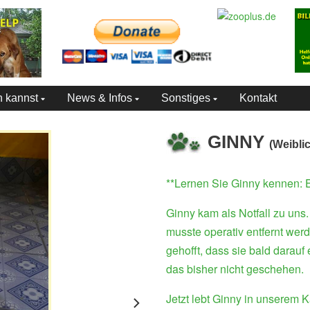
n kannst
News & Infos
Sonstiges
Kontakt
GINNY
(Weibli
**Lernen Sie Ginny kennen: E
Ginny kam als Notfall zu uns
musste operativ entfernt werde
gehofft, dass sie bald darauf
das bisher nicht geschehen.
Jetzt lebt Ginny in unserem 