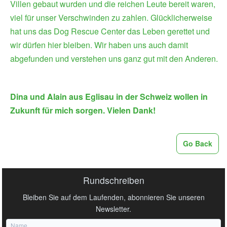
Villen gebaut wurden und die reichen Leute bereit waren,
viel für unser Verschwinden zu zahlen. Glücklicherweise
hat uns das Dog Rescue Center das Leben gerettet und
wir dürfen hier bleiben. Wir haben uns auch damit
abgefunden und verstehen uns ganz gut mit den Anderen.
Dina und Alain aus Eglisau in der Schweiz wollen in
Zukunft für mich sorgen. Vielen Dank!
Go Back
Rundschreiben
Bleiben Sie auf dem Laufenden, abonnieren Sie unseren
Newsletter.